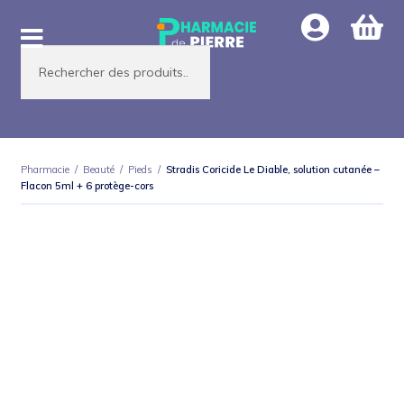
Aller
Aller
à
au
Recherche
la
contenu
de
produits
navigation
Pharmacie
/
Beauté
/
Pieds
/
Stradis Coricide Le Diable, solution cutanée –
Flacon 5ml + 6 protège-cors