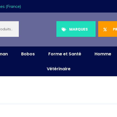
es (France)
MARQUES
P
aman
Bobos
Forme et Santé
Homme
Vétérinaire