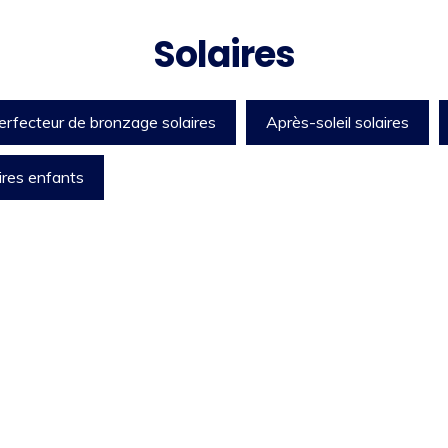
Solaires
erfecteur de bronzage solaires
Après-soleil solaires
ires enfants