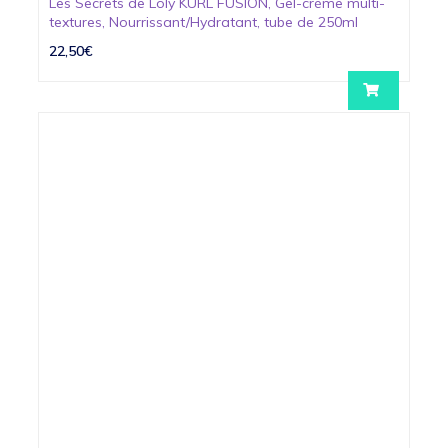
Les Secrets de Loly KURL FUSION, Gel-crème multi-
textures, Nourrissant/Hydratant, tube de 250ml
22,50€