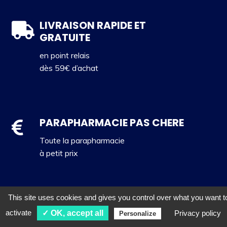
LIVRAISON RAPIDE ET
GRATUITE
en point relais
dès 59€ d’achat
PARAPHARMACIE PAS CHERE
Toute la parapharmacie
à petit prix
This site uses cookies and gives you control over what you want t
SITE ET PAIEMENT SECURISES
activate
✓ OK, accept all
Privacy policy
Personalize
Visitez et achetez en toute tranquillité !