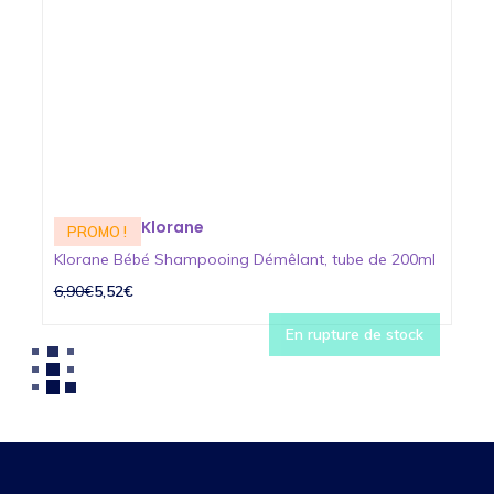
Klorane
PROMO !
Klorane Bébé Shampooing Démêlant, tube de 200ml
6,90€
5,52€
En rupture de stock