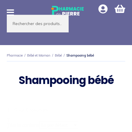
Aller
Aller
à
au
Recherche
la
contenu
de
produits
navigation
Pharmacie
/
Bébé et Maman
/
Bébé
/
Shampooing bébé
Shampooing bébé
1 - 5 sur 5 résultats
T
Trier le contenu
r