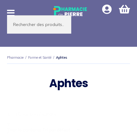
Aller
Aller
à
au
Recherche
la
contenu
de
produits
navigation
Pharmacie
/
Forme et Santé
/
Aphtes
Aphtes
1 - 15 sur 69 résultats
T
Trier le contenu
r