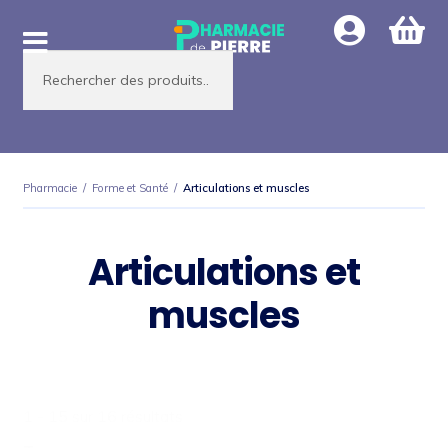
Aller
Aller
à
au
Recherche
la
contenu
de
produits
navigation
Pharmacie
/
Forme et Santé
/
Articulations et muscles
Articulations et
muscles
1 - 15 sur 16 résultats