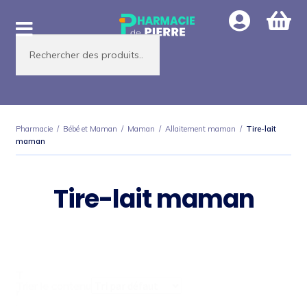
Aller
Aller
à
au
Recherche
la
contenu
de
produits
navigation
Pharmacie
/
Bébé et Maman
/
Maman
/
Allaitement maman
/
Tire-lait
maman
Tire-lait maman
T
Trier le contenu
r