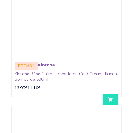
Klorane
PROMO !
Klorane Bébé Crème Lavante au Cold Cream, flacon
pompe de 500ml
13,95€
11,16€