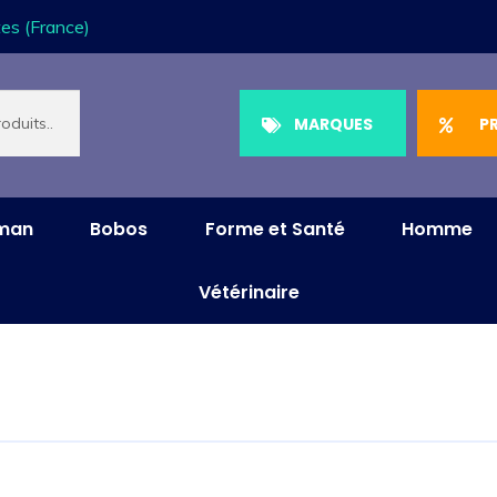
es (France)
MARQUES
P
aman
Bobos
Forme et Santé
Homme
Vétérinaire