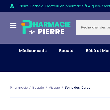
Pierre Cathala, Docteur en pharmacie à Aigues-Mort
Aller
Aller
Recherche
de
à
au
produits
la
contenu
navigation
Médicaments
Beauté
Bébé et M
Pharmacie
/
Beauté
/
Visage
/
Soins des lèvres