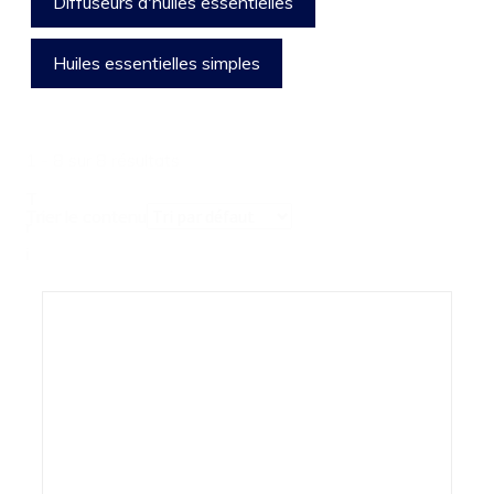
Diffuseurs d'huiles essentielles
Huiles essentielles simples
1 - 8 sur 8 résultats
T
Trier le contenu
r
i