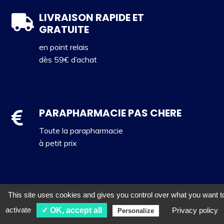
LIVRAISON RAPIDE ET
GRATUITE
en point relais
dès 59€ d’achat
PARAPHARMACIE PAS CHERE
Toute la parapharmacie
à petit prix
SITE ET PAIEMENT SECURISES
This site uses cookies and gives you control over what you want t
activate
✓ OK, accept all
Privacy policy
Personalize
Visitez et achetez en toute tranquillité !