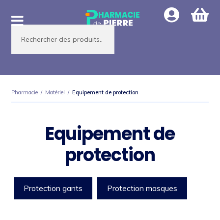
Aller
Aller
à
au
Recherche
la
contenu
de
produits
navigation
Pharmacie
/
Matériel
/
Equipement de protection
Equipement de
protection
Protection gants
Protection masques