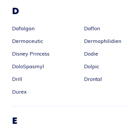
D
Dafalgan
Daflon
Dermaceutic
Dermophilidien
Disney Princess
Dodie
DoloSpasmyl
Dolpic
Drill
Drontal
Durex
E