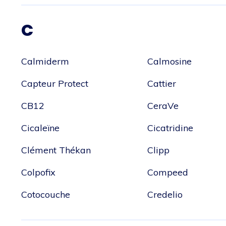
C
Calmiderm
Calmosine
Capteur Protect
Cattier
CB12
CeraVe
Cicaleïne
Cicatridine
Clément Thékan
Clipp
Colpofix
Compeed
Cotocouche
Credelio