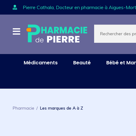
Pierre Cathala, Docteur en pharmacie à Aigues-Mort
Aller
Aller
Recherche
de
à
au
produits
la
contenu
navigation
Médicaments
Beauté
Bébé et M
Pharmacie
/
Les marques de A à Z