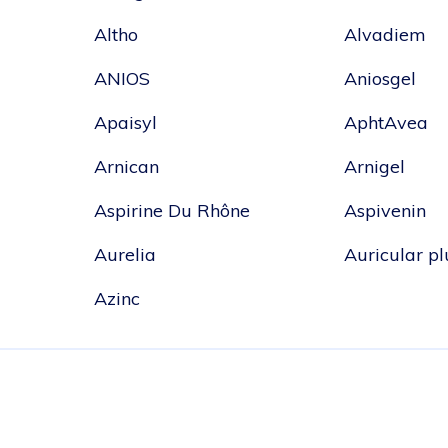
Altho
Alvadiem
ANIOS
Aniosgel
Apaisyl
AphtAvea
Arnican
Arnigel
Aspirine Du Rhône
Aspivenin
Aurelia
Auricular p
Azinc