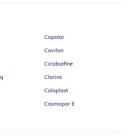
Capstar
Cavilon
Cicabiafine
nq
Clarins
Coloplast
Cosmopor E