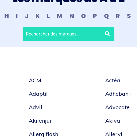
H
I
J
K
L
M
N
O
P
Q
R
S
Rechercher
:
ACM
Actéa
Adaptil
Adheban+
Advil
Advocate
Akilenjur
Akiva
Allergiflash
Allervi