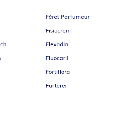
Féret Parfumeur
Fisiocrem
ach
Flexadin
e
Fluocaril
Fortiflora
Furterer