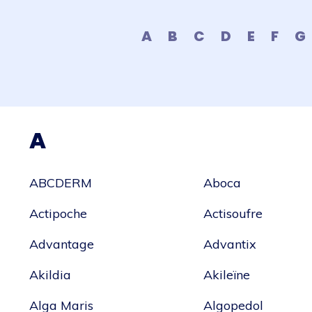
A
B
C
D
E
F
G
A
ABCDERM
Aboca
Actipoche
Actisoufre
Advantage
Advantix
Akildia
Akileïne
Alga Maris
Algopedol