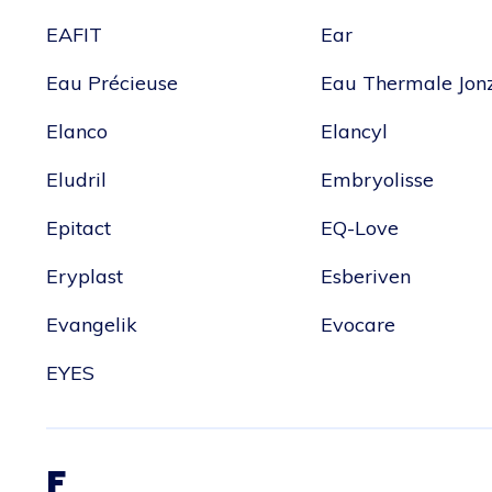
EAFIT
Ear
Eau Précieuse
Eau Thermale Jon
Elanco
Elancyl
Eludril
Embryolisse
Epitact
EQ-Love
Eryplast
Esberiven
Evangelik
Evocare
EYES
F