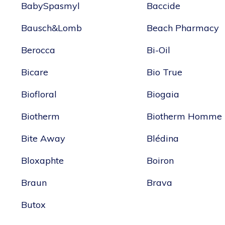
BabySpasmyl
Baccide
Bausch&Lomb
Beach Pharmacy
Berocca
Bi-Oil
Bicare
Bio True
Biofloral
Biogaia
Biotherm
Biotherm Homme
Bite Away
Blédina
Bloxaphte
Boiron
Braun
Brava
Butox