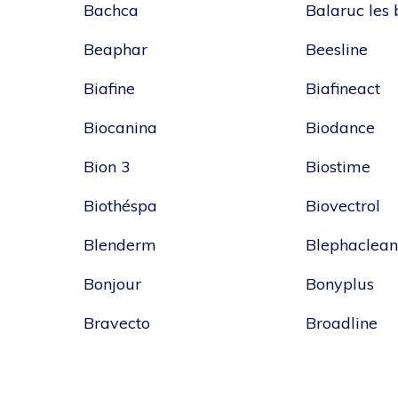
Bachca
Balaruc les 
Beaphar
Beesline
Biafine
Biafineact
Biocanina
Biodance
Bion 3
Biostime
Biothéspa
Biovectrol
Blenderm
Blephaclean
Bonjour
Bonyplus
Bravecto
Broadline