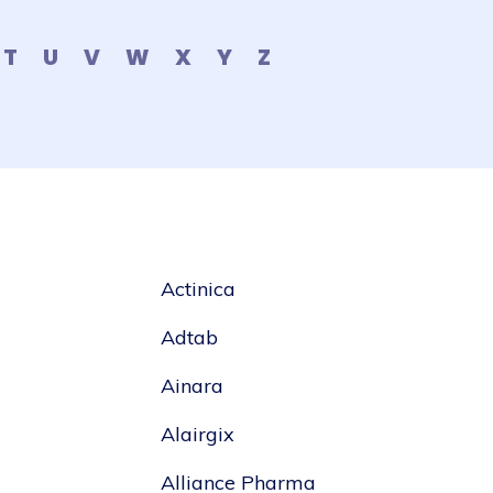
T
U
V
W
X
Y
Z
Actinica
Adtab
Ainara
Alairgix
Alliance Pharma