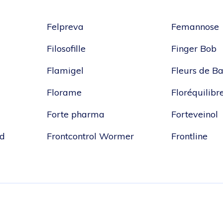
Felpreva
Femannose
Filosofille
Finger Bob
Flamigel
Fleurs de B
Florame
Floréquilibr
Forte pharma
Forteveinol
ud
Frontcontrol Wormer
Frontline