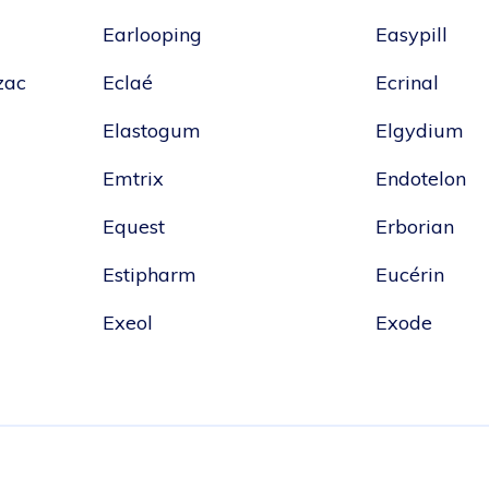
Earlooping
Easypill
zac
Eclaé
Ecrinal
Elastogum
Elgydium
Emtrix
Endotelon
Equest
Erborian
Estipharm
Eucérin
Exeol
Exode