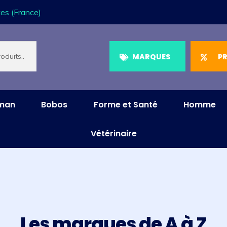
es (France)
MARQUES
P
aman
Bobos
Forme et Santé
Homme
Vétérinaire
Les marques de A à Z