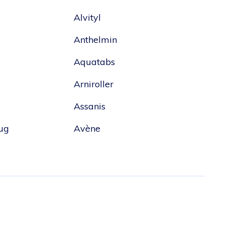
Alvityl
Anthelmin
Aquatabs
Arniroller
Assanis
lug
Avène