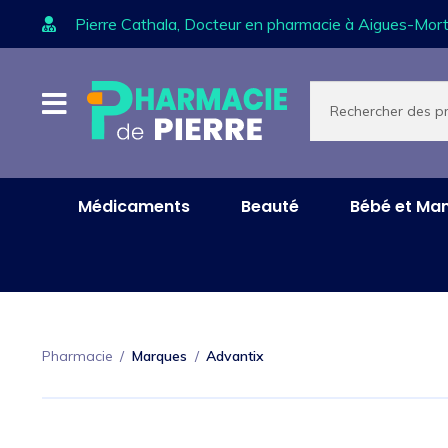
Pierre Cathala, Docteur en pharmacie à Aigues-Mort
Aller
Aller
Recherche
de
à
au
produits
la
contenu
navigation
Médicaments
Beauté
Bébé et M
Pharmacie
/
Marques
/
Advantix