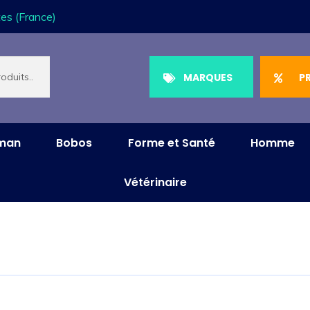
es (France)
MARQUES
P
aman
Bobos
Forme et Santé
Homme
Vétérinaire