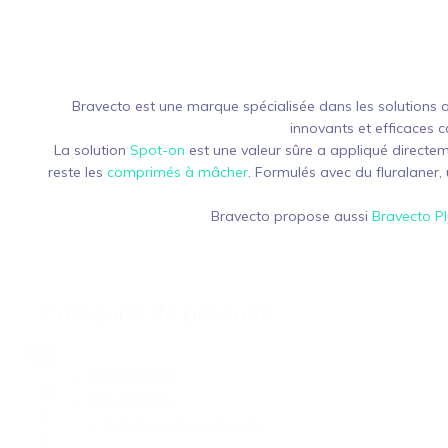
Bravecto est une marque spécialisée dans les solutions
innovants et efficaces co
La solution
Spot-on
est une valeur sûre a appliqué directem
reste les
comprimés à mâcher
. Formulés avec du fluralaner, 
Bravecto propose aussi
Bravecto Pl
Catégorie de produits
C
Accessoires
a
Déodorants
t
Déodorants parfumés
é