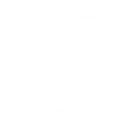
Fil dentaire
Fixateurs
Nettoyants appareil dentaire
Hygiène des oreilles
Hygiène du nez
Hygiène Intime
Flore Intime
Protections périodiques
Toilette intime
Sexualité
Lubrifiants
Préservatifs
Hygiène des yeux
Collyres yeux
Produits lentilles
Marques