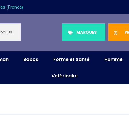
es (France)
MARQUES
P
aman
Bobos
Forme et Santé
Homme
Vétérinaire