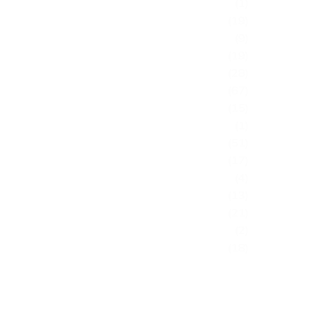
(1)
(19)
(9)
(19)
(28)
(67)
(15)
(1)
(51)
(17)
(4)
(13)
(21)
(2)
(18)