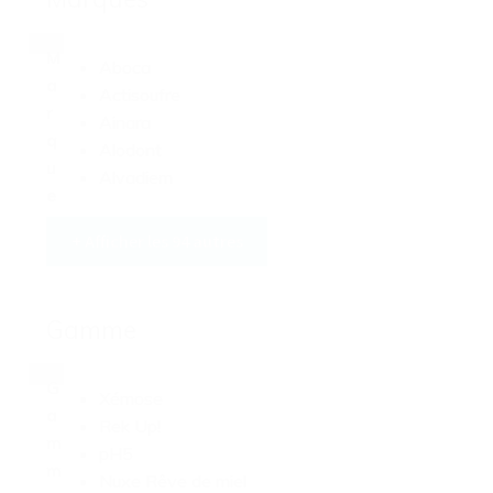
M
Aboca
a
Actisoufre
r
Ainara
q
Alodont
u
Alvadiem
e
s
+ Afficher les 94 autres
Gamme
G
Xémose
a
Rek Up!
m
pH5
m
Nuxe Rêve de miel