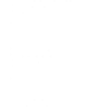
Déodorants peau sensible
g
Traitement déodorant
o
Douche
r
Recharge
i
Gel douche
e
Savon solide
d
Huile de douche
e
Epilation
p
Pinces à épiler
r
Gel Hydroalcoolique
o
Hygiène bucco-dentaire
d
Accessoires soin dentaire
u
Haleine
i
Bains de bouche
t
Brosses à dent
s
Brossettes
Dentifrices
Dentifrices Enfants