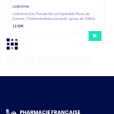
Ladrôme
Ladrôme Eau Florale Bio et Equitable Rose de
Damas, Tonifiante/Adoucissante, spray de 200ml
12,50€
CHARGER 12 PRODUITS SUPPLÉMENTAIRES
PHARMACIE FRANCAISE