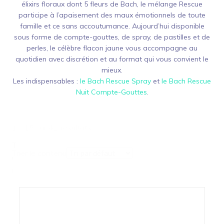
élixirs floraux dont 5 fleurs de Bach, le mélange Rescue
participe à l’apaisement des maux émotionnels de toute
famille et ce sans accoutumance. Aujourd’hui disponible
sous forme de compte-gouttes, de spray, de pastilles et de
perles, le célèbre flacon jaune vous accompagne au
quotidien avec discrétion et au format qui vous convient le
mieux.
Les indispensables :
le Bach Rescue Spray
et
le Bach Rescue
Nuit Compte-Gouttes
.
1 - 15 sur 42 résultats
T
Trier le contenu
r
i