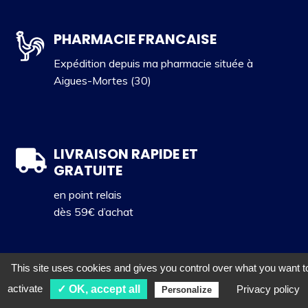
PHARMACIE FRANCAISE
Expédition depuis ma pharmacie située à
Aigues-Mortes (30)
LIVRAISON RAPIDE ET
GRATUITE
en point relais
dès 59€ d’achat
This site uses cookies and gives you control over what you want t
PARAPHARMACIE PAS CHERE
activate
✓ OK, accept all
Privacy policy
Personalize