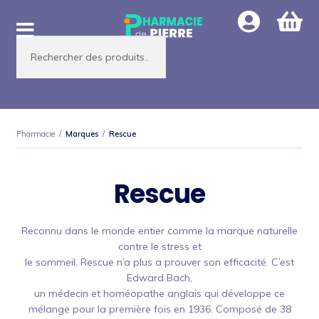
Aller
Aller
à
au
Recherche
la
contenu
de
produits
navigation
Pharmacie
/
Marques
/
Rescue
Rescue
Reconnu dans le monde entier comme la marque naturelle
contre le stress et
le sommeil, Rescue n’a plus a prouver son efficacité. C’est
Edward Bach,
un médecin et homéopathe anglais qui développe ce
mélange pour la première fois en 1936. Composé de 38