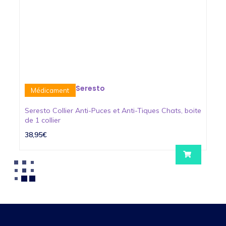
Seresto
Médicament
Seresto Collier Anti-Puces et Anti-Tiques Chats, boite
de 1 collier
38,95€