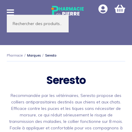
Aller
Aller
à
au
Recherche
la
contenu
de
produits
navigation
Pharmacie
/
Marques
/
Seresto
Seresto
Recommandée par les vétérinaires, Seresto propose des
colliers antiparasitaires destinés aux chiens et aux chats.
Efficace contre les puces et les tiques sans nécessiter de
morsure, ce qui réduit sérieusement le risque de
transmission des maladies, le collier fonctionne sur 8 mois.
Facile à appliquer et confortable pour vos compagnons à