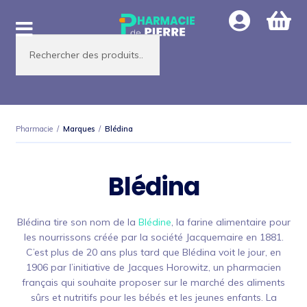
Aller
Aller
à
au
Recherche
la
contenu
de
produits
navigation
Pharmacie
/
Marques
/
Blédina
Blédina
Blédina tire son nom de la
Blédine
, la farine alimentaire pour
les nourrissons créée par la société Jacquemaire en 1881.
C’est plus de 20 ans plus tard que Blédina voit le jour, en
1906 par l’initiative de Jacques Horowitz, un pharmacien
français qui souhaite proposer sur le marché des aliments
sûrs et nutritifs pour les bébés et les jeunes enfants. La